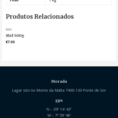
Produtos Relacionados
Mel
Mel 500g
€
7.00
Morada
Lagar sito no Monte da Malta 7400-130 Ponte de Sor
gps
N – 39º 14′ 43”
W – 7º 59′ 48′