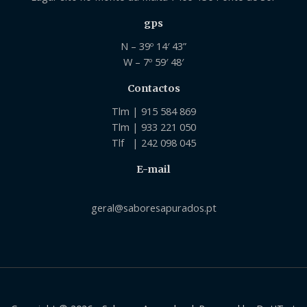
gps
N – 39º 14′ 43”
W – 7º 59′ 48′
Contactos
Tlm | 915 584 869
Tlm | 933 221 050
Tlf | 242 098 045
E-mail
geral@saboresapurados.pt