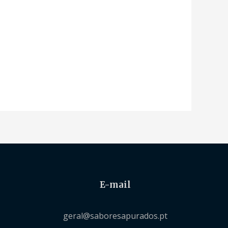
E-mail
geral@saboresapurados.pt