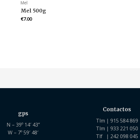
Mel
Mel 500g
€
7.00
Contactos
gps
Tlm | 915 584 869
N – 39º 14′ 43”
Tlm | 933 221 050
W – 7º 59′ 48′
Tlf | 242 098 045