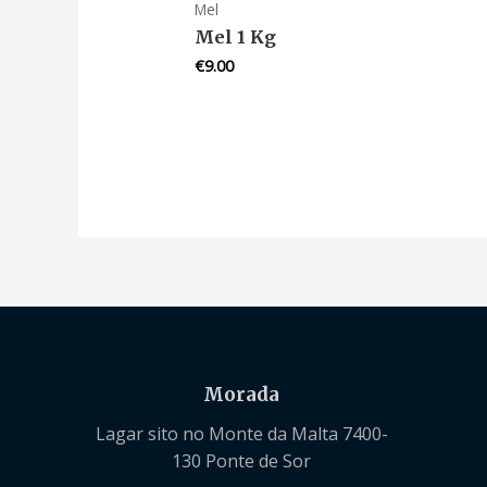
Mel
Mel 1 Kg
€
9.00
Morada
Lagar sito no Monte da Malta 7400-
130 Ponte de Sor