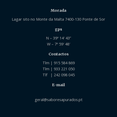
Morada
Lagar sito no Monte da Malta 7400-130 Ponte de Sor
gps
N – 39º 14′ 43”
W – 7º 59′ 48′
Contactos
Tlm | 915 584 869
Tlm | 933 221 050
Tlf | 242 098 045
E-mail
geral@saboresapurados.pt