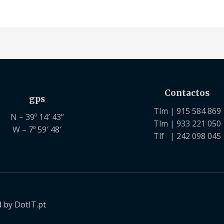
Contactos
gps
Tlm | 915 584 869
N – 39º 14′ 43”
Tlm | 933 221 050
W – 7º 59′ 48′
Tlf | 242 098 045
 by DotIT.pt