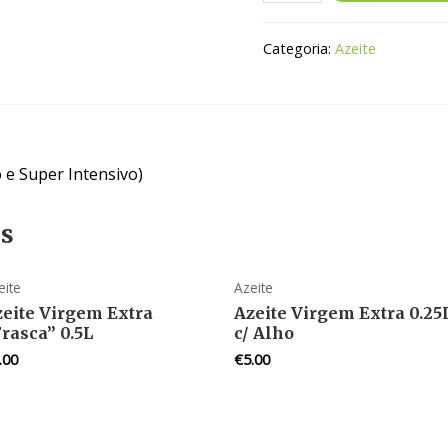
Categoria:
Azeite
o e Super Intensivo)
os
eite
Azeite
zeite Virgem Extra
Azeite Virgem Extra 0.25
rasca” 0.5L
c/ Alho
.00
€
5.00