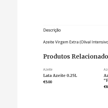
Descrição
Azeite Virgem Extra (Olival Intensiv
Produtos Relacionad
Azeite
Az
Lata Azeite 0.25L
A
“F
€
5.00
€
8