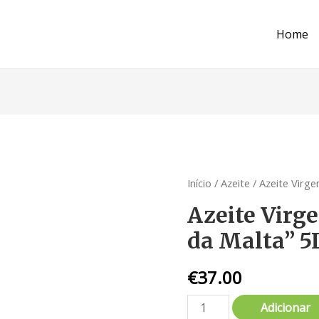
Home
Início
/
Azeite
/ Azeite Virg
Azeite Virg
da Malta” 5
€
37.00
Adicionar