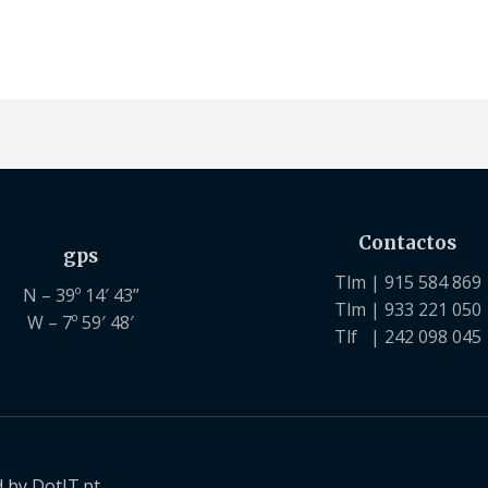
Contactos
gps
Tlm | 915 584 869
N – 39º 14′ 43”
Tlm | 933 221 050
W – 7º 59′ 48′
Tlf | 242 098 045
 by DotIT.pt