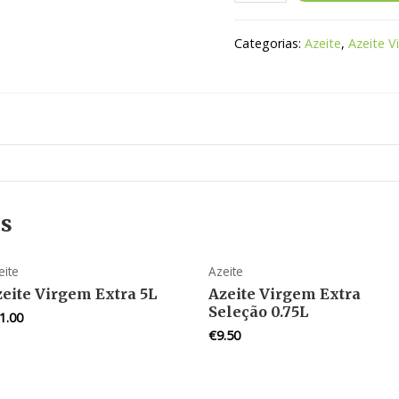
Categorias:
Azeite
,
Azeite V
os
eite
Azeite
eite Virgem Extra 5L
Azeite Virgem Extra
Seleção 0.75L
1.00
€
9.50