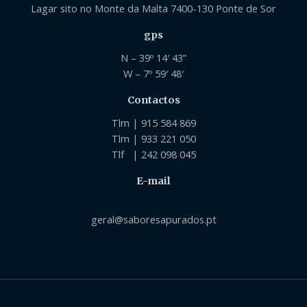
Lagar sito no Monte da Malta 7400-130 Ponte de Sor
gps
N – 39º 14′ 43”
W – 7º 59′ 48′
Contactos
Tlm | 915 584 869
Tlm | 933 221 050
Tlf | 242 098 045
E-mail
geral@saboresapurados.pt