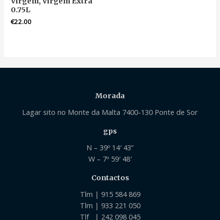
Virgem, Virgem Extra
0.75L
€
22.00
Morada
Lagar sito no Monte da Malta 7400-130 Ponte de Sor
gps
N – 39º 14′ 43”
W – 7º 59′ 48′
Contactos
Tlm | 915 584 869
Tlm | 933 221 050
Tlf | 242 098 045