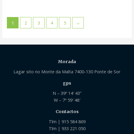
1
2
3
4
5
→
Morada
Lagar sito no Monte da Malta 7400-130 Ponte de Sor
gps
N – 39º 14′ 43”
W – 7º 59′ 48′
Contactos
Tlm | 915 584 869
Tlm | 933 221 050