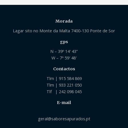
Morada
Lagar sito no Monte da Malta 7400-130 Ponte de Sor
gps
N – 39º 14′ 43”
W – 7º 59′ 48′
Contactos
Tlm | 915 584 869
Tlm | 933 221 050
Tlf | 242 098 045
E-mail
geral@saboresapurados.pt