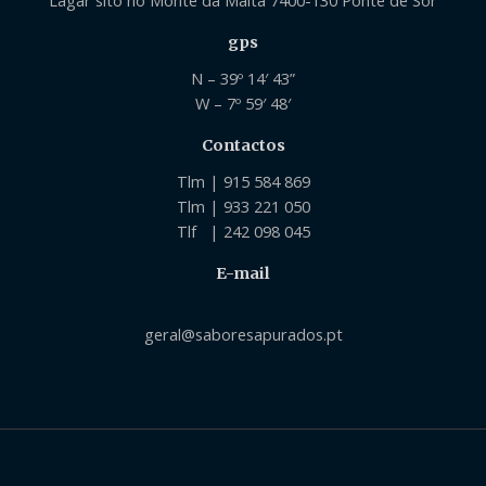
Lagar sito no Monte da Malta 7400-130 Ponte de Sor
gps
N – 39º 14′ 43”
W – 7º 59′ 48′
Contactos
Tlm | 915 584 869
Tlm | 933 221 050
Tlf | 242 098 045
E-mail
geral@saboresapurados.pt