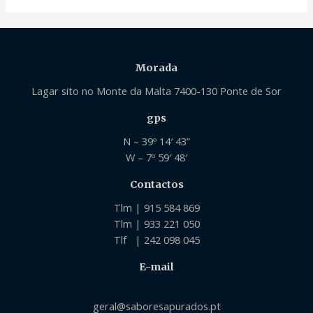
Morada
Lagar sito no Monte da Malta 7400-130 Ponte de Sor
gps
N – 39º 14′ 43”
W – 7º 59′ 48′
Contactos
Tlm | 915 584 869
Tlm | 933 221 050
Tlf | 242 098 045
E-mail
geral@saboresapurados.pt