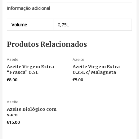
Informação adicional
Volume
0,75L
Produtos Relacionados
Azeite
Azeite
Azeite Virgem Extra
Azeite Virgem Extra
“Frasca” 0.5L
0.25L c/ Malagueta
€
8.00
€
5.00
Azeite
Azeite Biológico com
saco
€
15.00