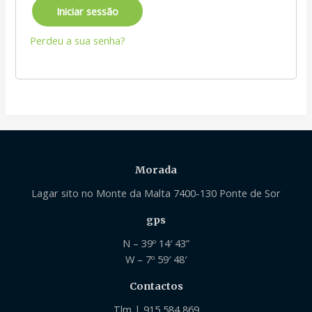
Iniciar sessão
Perdeu a sua senha?
Morada
Lagar sito no Monte da Malta 7400-130 Ponte de Sor
gps
N – 39º 14′ 43”
W – 7º 59′ 48′
Contactos
Tlm | 915 584 869