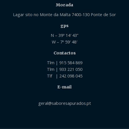
Morada
Lagar sito no Monte da Malta 7400-130 Ponte de Sor
gps
N – 39º 14′ 43”
W – 7º 59′ 48′
Contactos
Tlm | 915 584 869
Tlm | 933 221 050
Tlf | 242 098 045
E-mail
geral@saboresapurados.pt